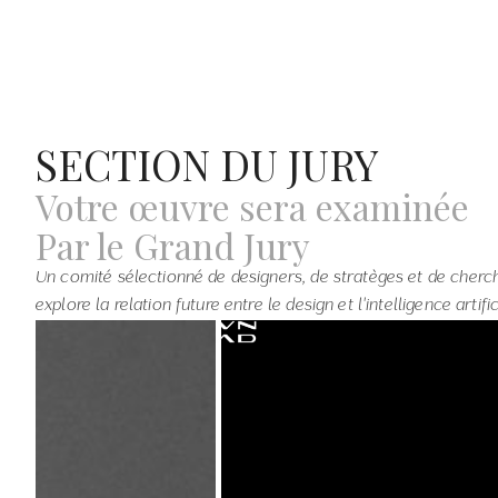
SECTION DU JURY
Votre œuvre sera examinée
Par le Grand Jury
Un comité sélectionné de designers, de stratèges et de cherc
explore la relation future entre le design et l'intelligence artific